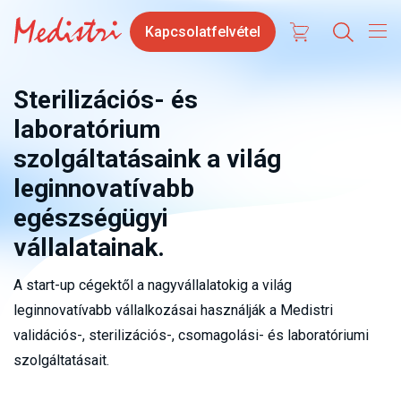
Ugrás
Contact
Select
Kapcsolatfelvétel
a
us
your
tartalomra
langua
Sterilizációs- és
laboratórium
szolgáltatásaink a világ
leginnovatívabb
egészségügyi
vállalatainak.
A start-up cégektől a nagyvállalatokig a világ
leginnovatívabb vállalkozásai használják a Medistri
validációs-, sterilizációs-, csomagolási- és laboratóriumi
szolgáltatásait.