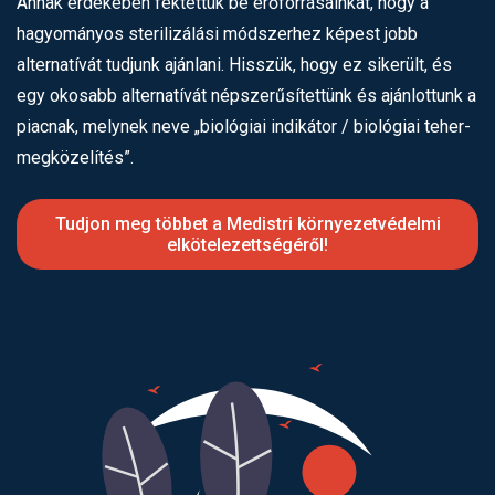
Annak érdekében fektettük be erőforrásainkat, hogy a
hagyományos sterilizálási módszerhez képest jobb
alternatívát tudjunk ajánlani. Hisszük, hogy ez sikerült, és
egy okosabb alternatívát népszerűsítettünk és ajánlottunk a
piacnak, melynek neve „biológiai indikátor / biológiai teher-
megközelítés”.
Tudjon meg többet a Medistri környezetvédelmi
elkötelezettségéről!