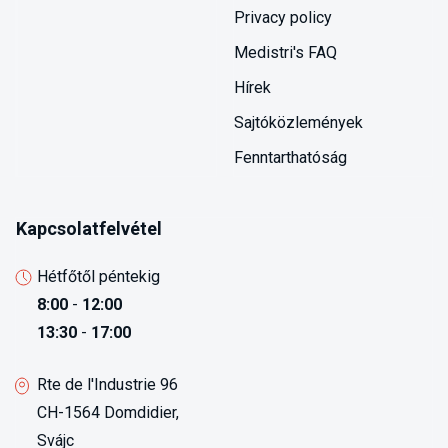
Privacy policy
Medistri's FAQ
Hírek
Sajtóközlemények
Fenntarthatóság
Kapcsolatfelvétel
Hétfőtől péntekig
8:00
-
12:00
13:30
-
17:00
Rte de l'Industrie 96
CH-1564 Domdidier,
Svájc