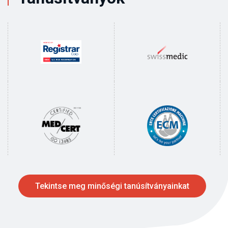
Tekintse meg minőségi tanúsítványainkat